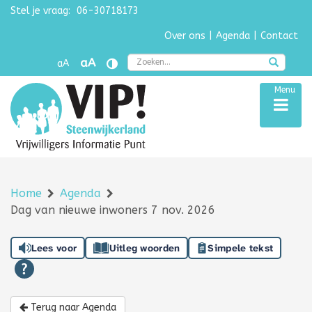
Stel je vraag:
06-30718173
Navigatie overslaan
Over ons
|
Agenda
|
Contact
Zoek
aA
aA
Menu
Home
Agenda
Dag van nieuwe inwoners 7 nov. 2026
Lees voor
Uitleg woorden
Simpele tekst
Terug naar Agenda