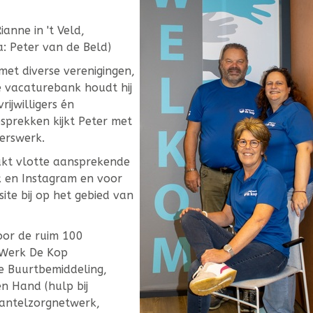
anne in 't Veld,
a: Peter van de Beld)
et diverse verenigingen,
 De vacaturebank houdt hij
rijwilligers én
sprekken kijkt Peter met
igerswerk.
maakt vlotte aansprekende
k en Instagram en voor
ite bij op het gebied van
oor de ruim 100
l Werk De Kop
de Buurtbemiddeling,
en Hand (hulp bij
 Mantelzorgnetwerk,