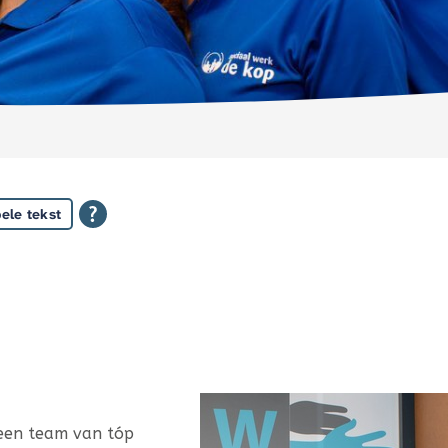
ele tekst
t een team van tóp