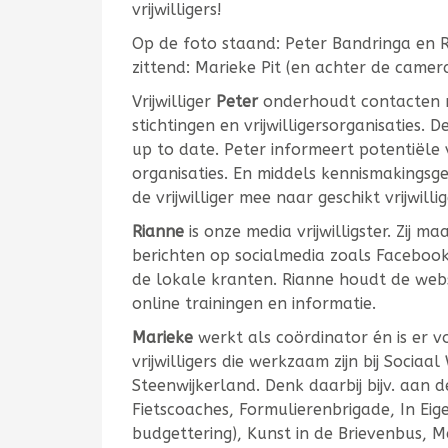
vrijwilligers!
Op de foto staand: Peter Bandringa en Ri
zittend: Marieke Pit (en achter de camer
Vrijwilliger
Peter
onderhoudt contacten m
stichtingen en vrijwilligersorganisaties.
up to date. Peter informeert potentiële v
organisaties. En middels kennismakingsge
de vrijwilliger mee naar geschikt vrijwill
Rianne
is onze media vrijwilligster. Zij 
berichten op socialmedia zoals Faceboo
de lokale kranten. Rianne houdt de webs
online trainingen en informatie.
Marieke
werkt als coördinator én is er v
vrijwilligers die werkzaam zijn bij Sociaa
Steenwijkerland. Denk daarbij bijv. aan 
Fietscoaches, Formulierenbrigade, In Eig
budgettering), Kunst in de Brievenbus,