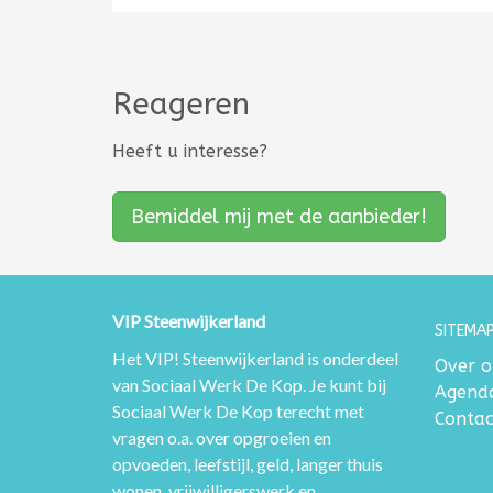
Reageren
Heeft u interesse?
Bemiddel mij met de aanbieder!
VIP Steenwijkerland
SITEMAP
Het VIP! Steenwijkerland is onderdeel
Over o
van Sociaal Werk De Kop. Je kunt bij
Agend
Sociaal Werk De Kop terecht met
Contac
vragen o.a. over opgroeien en
opvoeden, leefstijl, geld, langer thuis
wonen, vrijwilligerswerk en