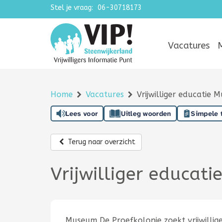
Stel je vraag:
Navigatie overslaan
06-30718173
Vacatures
Home
Vacatures
Vrijwilliger educatie
Lees voor
Uitleg woorden
Simpele 
Terug naar overzicht
Vrijwilliger educat
Museum De Proefkolonie zoekt vrijwillige