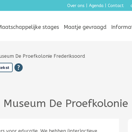
Over ons
|
Agenda
|
Contact
Maatschappelijke stages
Maatje gevraagd
Informa
 Museum De Proefkolonie Frederiksoord
tekst
ie Museum De Proefkolonie
rs voor educatie. We hebben (inter)actieve