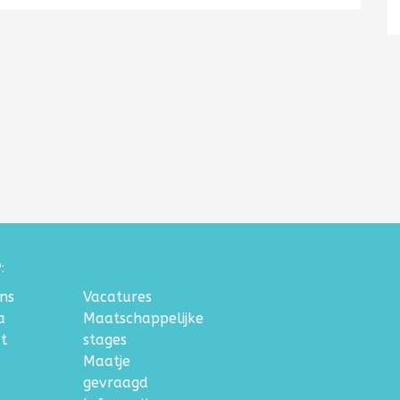
:
ns
Vacatures
a
Maatschappelijke
t
stages
Maatje
gevraagd